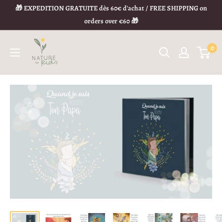
🎁 EXPEDITION GRATUITE dès 60€ d'achat / FREE SHIPPING on
orders over €60 🎁
0
Politique de remboursement
1) Votre droit de rétractation
Vous avez le droit de
changer d’avis
et de vous rétracter
dans
les 14 jours calendrier
à compter du lendemain de la
réception
de votre commande,
sans devoir vous justifier
.
Si votre commande contient plusieurs articles livrés