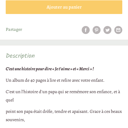
Ajouter au panier
Après nous avoir informés de votre rétractation, vous disposez
de
14 jours
pour renvoyer le produit.
Adresse de retour :
Partager
NATURE FOR KIDS – Retours
Rue du Clair Val 28
5020 Suarlée – Belgique
Description
Le produit doit être renvoyé :
C’est une histoire pour dire « Je t’aime » et « Merci » !
complet
(accessoires, notice, documentation, etc.),
Un album de 40 pages à lire et relire avec votre enfant.
en bon état
, propre et protégé,
de manière à pouvoir être remis en vente.
C'est un l'histoire d'un papa qui se remémore son enfance, et à
Vous pouvez ouvrir/inspecter le produit
uniquement
comme
quel
vous le feriez en magasin (pour vérifier la nature, les
point son papa était drôle, tendre et apaisant. Grace à ces beaux
caractéristiques et le bon fonctionnement).
souvenirs,
Si le produit a été utilisé au-delà de ce qui est nécessaire à cette