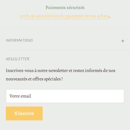
Paiements sécurisés
100% de sécurité lors du paiement de vos achats
.
INFORMATIONS
Contact
NEWSLETTER
À propos de nous
Inscrivez-vous à notre newsletter et restez informés de nos
Livraisons et retours
nouveautés et offres spéciales !
Paiement sécurisé
Mentions légales
Votre email
Fidélité
Conditions générales de vente
S'inscrire
Politique de confidentialité