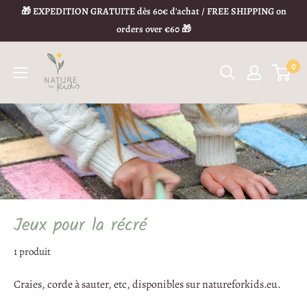
🎁 EXPEDITION GRATUITE dès 60€ d'achat / FREE SHIPPING on
orders over €60 🎁
0
Jeux pour la récré
1 produit
Craies, corde à sauter, etc,
disponibles sur natureforkids.eu.