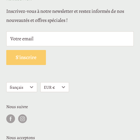
À propos de nous
Inscrivez-vous à notre newsletter et restez informés de nos
Livraisons et retours
nouveautés et offres spéciales !
Paiement sécurisé
Mentions légales
Votre email
Fidélité
Conditions générales de vente
S'inscrire
Politique de confidentialité
Langue
Devise
français
EUR €
Nous suivre
Nous acceptons