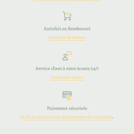
Procédure
Merci d’utiliser le
formulaire de retour
disponible dans la FAQ
(
voir annexe 2
).
Satisfait ou Remboursé
En cas de difficulté, contactez-nous
Livraison & retours
:
natureforkids@ecomail.be.
Frais de retour et remboursement
Service client à votre écoute 24/7
Les
frais de retour
restent à charge du client (sauf erreur de
Contactez-nous !
notre part ou produit non conforme).
Après réception et contrôle du retour, nous procédons au
remboursement du/des produit(s)
via le
même moyen de
paiement
.
Paiements sécurisés
100% de sécurité lors du paiement de vos achats
.
Produits endommagés ou incomplets