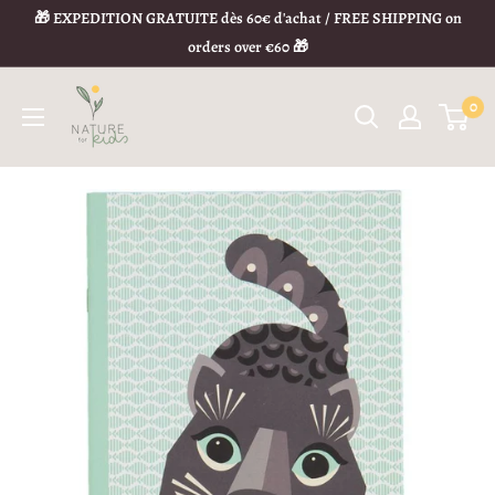
🎁 EXPEDITION GRATUITE dès 60€ d'achat / FREE SHIPPING on
orders over €60 🎁
0
Politique de remboursement
1) Votre droit de rétractation
Vous avez le droit de
changer d’avis
et de vous rétracter
dans
les 14 jours calendrier
à compter du lendemain de la
réception
de votre commande,
sans devoir vous justifier
.
Si votre commande contient plusieurs articles livrés