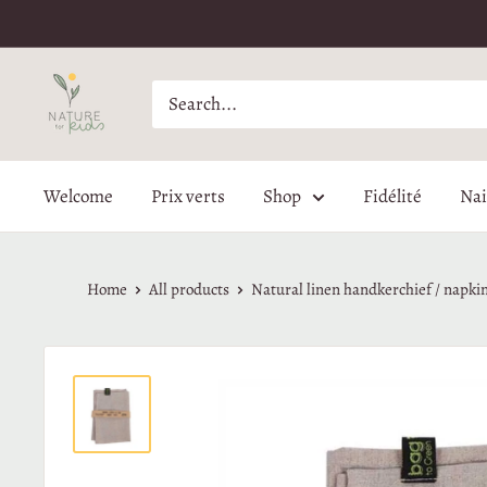
Welcome
Prix verts
Shop
Fidélité
Nai
Home
All products
Natural linen handkerchief / napkin
1
V
c
s