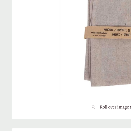
2
P
Roll over image 
3