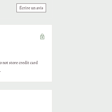
érification, une
dépréciation
peut être appliquée.
Écrire un avis
) Frais de retour
auf erreur de notre part ou produit non conforme,
les frais et risques du
etour sont à charge du client
.
5) Remboursement
 not store credit card
n cas de rétractation valable, nous remboursons :
.
le
prix du/des produit(s)
,
ainsi que les
frais de livraison standard
(si vous aviez choisi une option
de livraison plus coûteuse, seul l’équivalent de la livraison standard ser
remboursé).
e remboursement est effectué :