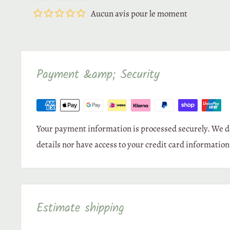
v
Weight
: 16g
Aucun avis pour le moment
Interview
:
4
Wash at 40 degrees - iron on **
S
Payment &amp; Security
r
Your payment information is processed securely. We do
E
details nor have access to your credit card information
Estimate shipping
L