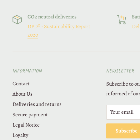
CO2 neutral deliveries
Sat
d
DPD® - Sustainability Report
Del
2020
E
r
INFORMATION
NEWSLETTER
C
Contact
Subscribe to ou
V
informed of our
About Us
Deliveries and returns
Your email
Secure payment
Legal Notice
Subscribe
Loyalty
P