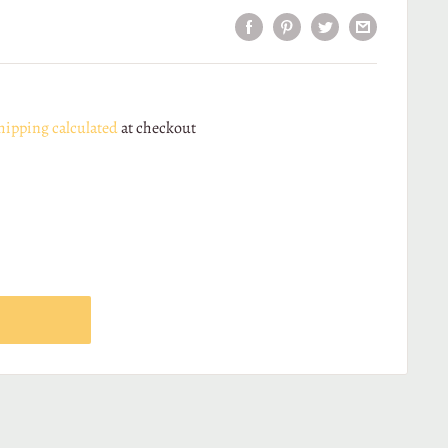
hipping calculated
at checkout