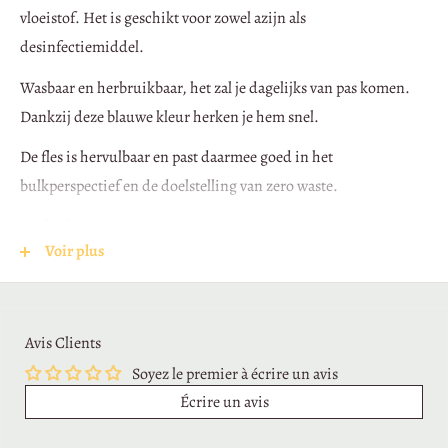
vérification, une
dépréciation
peut être appliquée.
vloeistof. Het is geschikt voor zowel azijn als
desinfectiemiddel.
4) Frais de retour
Wasbaar en herbruikbaar, het zal je dagelijks van pas komen.
Dankzij deze blauwe kleur herken je hem snel.
Sauf erreur de notre part ou produit non conforme,
les frais et
risques du retour sont à charge du client
.
De fles is hervulbaar en past daarmee goed in het
bulkperspectief en de doelstelling van zero waste.
5) Remboursement
Leeftijd:
4+
Voir plus
En cas de rétractation valable, nous remboursons :
Samenstelling
: fles van gekleurd glas, verstuiver van
aluminium/kunststof
le
prix du/des produit(s)
,
ainsi que les
frais de livraison standard
(si vous aviez
Merk
: -
Avis Clients
choisi une option de livraison plus coûteuse, seul
Soyez le premier à écrire un avis
Herkomst
: Frankrijk
l’équivalent de la livraison standard sera remboursé).
Écrire un avis
Le remboursement est effectué :
Afmetingen:
Diameter 4,4 cm x H 14,1 cm