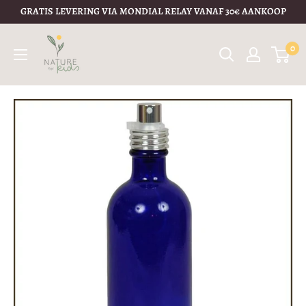
GRATIS LEVERING VIA MONDIAL RELAY VANAF 30€ AANKOOP
0
Politique de remboursement
1) Votre droit de rétractation
Vous avez le droit de
changer d’avis
et de vous rétracter
dans
les 14 jours calendrier
à compter du lendemain de la
réception
de votre commande,
sans devoir vous justifier
.
Si votre commande contient plusieurs articles livrés