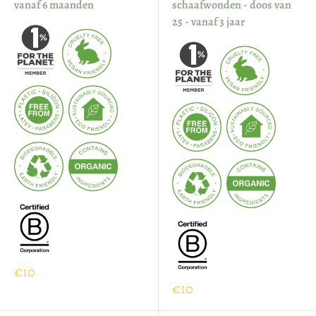
vanaf 6 maanden
schaafwonden - doos van
25 - vanaf 3 jaar
€10
€10