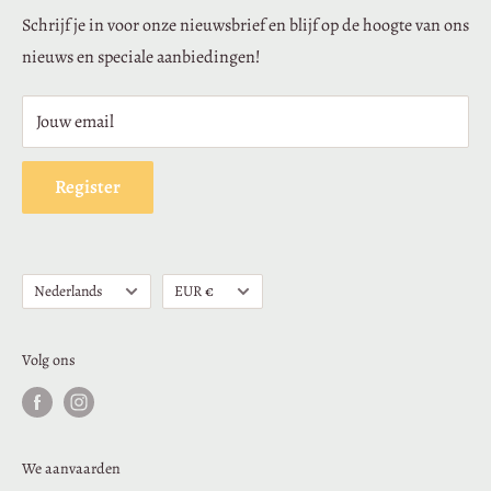
Schrijf je in voor onze nieuwsbrief en blijf op de hoogte van ons
Leveringen en retouren
nieuws en speciale aanbiedingen!
veilige betaling
Juridische mededeling
Jouw email
Loyaliteit
Verkoopvoorwaarden
Register
Privacybeleid
Taal
Munteenheid
Nederlands
EUR €
Volg ons
We aanvaarden