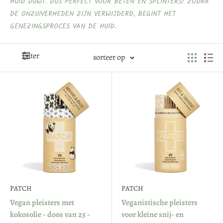
HUID DUWT. DUS PERFECT VOOR BETEN EN SPLINTERS! ZODRA
DE ONZUIVERHEDEN ZIJN VERWIJDERD, BEGINT HET
GENEZINGSPROCES VAN DE HUID.
Filter
sorteer op
PATCH
PATCH
Vegan pleisters met
Veganistische pleisters
kokosolie - doos van 25 -
voor kleine snij- en