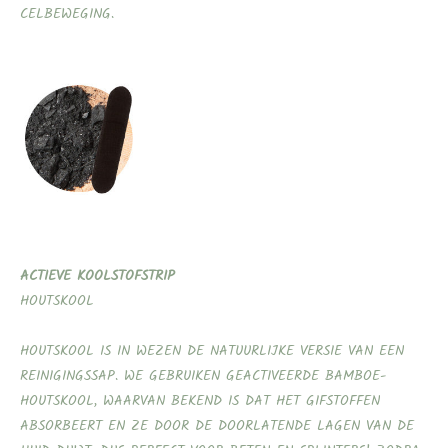
CELBEWEGING.
ACTIEVE KOOLSTOFSTRIP
HOUTSKOOL
HOUTSKOOL IS IN WEZEN DE NATUURLIJKE VERSIE VAN EEN
REINIGINGSSAP. WE GEBRUIKEN GEACTIVEERDE BAMBOE-
HOUTSKOOL, WAARVAN BEKEND IS DAT HET GIFSTOFFEN
ABSORBEERT EN ZE DOOR DE DOORLATENDE LAGEN VAN DE